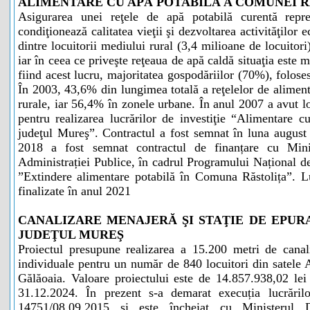
ALIMENTARE CU APĂ POTABILĂ A COMUNEI R
Asigurarea unei reţele de apă potabilă curentă rep
condiţionează calitatea vieţii şi dezvoltarea activităţilo
dintre locuitorii mediului rural (3,4 milioane de locuitor
iar în ceea ce priveşte reţeaua de apă caldă situaţia est
fiind acest lucru, majoritatea gospodăriilor (70%), folos
În 2003, 43,6% din lungimea totală a reţelelor de aliment
rurale, iar 56,4% în zonele urbane. În anul 2007 a avut loc
pentru realizarea lucrărilor de investiţie “Alimentare 
judeţul Mureş”. Contractul a fost semnat în luna augu
2018 a fost semnat contractul de finanțare cu Mini
Administrației Publice, în cadrul Programului Național de
”Extindere alimentare potabilă în Comuna Răstolița”. Luc
finalizate în anul 2021
CANALIZARE MENAJERĂ ŞI STAŢIE DE EPUR
JUDEŢUL MUREŞ
Proiectul presupune realizarea a 15.200 metri de canal
individuale pentru un număr de 840 locuitori din satele A
Gălăoaia. Valoare proiectului este de 14.857.938,02 lei
31.12.2024. În prezent s-a demarat execuția lucrărilo
14751/08.09.2015 și este încheiat cu Ministerul De