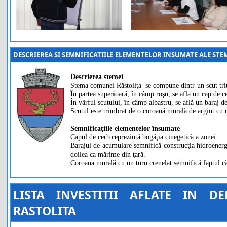
DESCRIEREA SI SEMNIFICATIILE ELEMENTELOR INSUMATE ALE ST
Descrierea stemei
Stema comunei Răstoliţa se compune dintr-un scut triun
În partea superioară, în câmp roşu, se află un cap de ce
În vârful scutului, în câmp albastru, se află un baraj d
Scutul este trimbrat de o coroană murală de argint cu u
Semnificaţiile elementelor însumate
Capul de cerb reprezintă bogăţia cinegetică a zonei.
Barajul de acumulare semnifică construcţia hidroenerge
doilea ca mărime din ţară.
Coroana murală cu un turn crenelat semnifică faptul că
LISTA INVESTITII AFLATE IN 
RASTOLITA