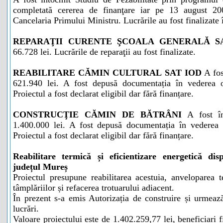
completată cererea de finanţare iar pe 13 august 2
Cancelaria Primului Ministru. Lucrările au fost finalizate
REPARAŢII CURENTE ŞCOALA GENERALĂ S
66.728 lei. Lucrările de reparaţii au fost finalizate.
REABILITARE CĂMIN CULTURAL SAT IOD
A fos
621.940 lei. A fost depusă documentația în vederea o
Proiectul a fost declarat eligibil dar fără finanțare.
CONSTRUCŢIE CĂMIN DE BĂTRÂNI
A fost în
1.400.000 lei. A fost depusă documentația în vederea o
Proiectul a fost declarat eligibil dar fără finanțare.
Reabilitare termică și eficientizare energetică d
județul Mureș
Proiectul presupune reabilitarea acestuia, anveloparea 
tâmplăriilor și refacerea trotuarului adiacent.
În prezent s-a emis Autorizația de construire și urmează
lucrări.
Valoare proiectului este de 1.402.259,77 lei, beneficiari f