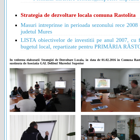
Strategia de dezvoltare locala comuna Rastolita
Masuri intreprinse in perioada sezonului rece 2008 
judetul Mures
LISTA obiectivelor de investitii pe anul 2007, cu f
bugetul local, repartizate pentru PRIMĂRIA RĂS
In vedereea elaborarii Strategiei de Dezvoltare Locala, in data de 01.02.2016 in Comuna Rastol
sustinuta de Asociatia GAL Defileul Mureslui Superior