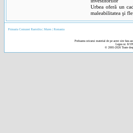
investitorilor
Urbea oferă un cad
maleabilitatea şi fl
Primaria Comunei Rastolita | Mures | Romania
Preluarea oricarui material de pe acest site fara au
Legea nr. 8/19
© 2005-
2026 Toate drep