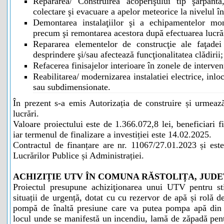
Repararea/ Construirea acoperişului tip şarpantă
colectare şi evacuare a apelor meteorice la nivelul în
Demontarea instalaţiilor şi a echipamentelor mon
precum şi remontarea acestora după efectuarea lucrăr
Repararea elementelor de construcţie ale faţadei 
desprindere şi/sau afectează funcţionalitatea clădirii;
Refacerea finisajelor interioare în zonele de interven
Reabilitarea/ modernizarea instalatiei electrice, inloc
sau subdimensionate.
În prezent s-a emis Autorizația de construire și urmează
lucrări.
Valoare proiectului este de 1.366.072,8 lei, beneficiari f
iar termenul de finalizare a investiției este 14.02.2025.
Contractul de finanțare are nr. 11067/27.01.2023 și este
Lucrărilor Publice și Administrației.
ACHIZIȚIE UTV ÎN COMUNA RĂSTOLIȚA, JUD
Proiectul presupune achiziţionarea unui UTV pentru stin
situații de urgență, dotat cu cu rezervor de apă și rolă d
pompă de înaltă presiune care va putea pompa apă din pu
locul unde se manifestă un incendiu, lamă de zăpadă pent