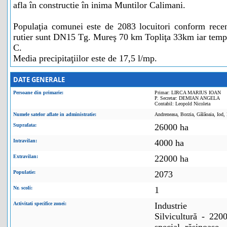
afla în constructie în inima Muntilor Calimani.
Populaţia comunei este de 2083 locuitori conform rece
rutier sunt DN15 Tg. Mureş 70 km Topliţa 33km iar tempe
C.
Media precipitaţiilor este de 17,5 l/mp.
DATE GENERALE
Persoane din primarie:
Primar: LIRCA MARIUS IOAN
P. Secretar: DEMIAN ANGELA
Contabil: Leopold Nicoleta
Numele satelor aflate in administratie:
Andreneasa, Borzia, Gălăoaia, Iod, 
Suprafata:
26000 ha
Intravilan:
4000 ha
Extravilan:
22000 ha
Populatie:
2073
Nr. scoli:
1
Activitati specifice zonei:
Industrie
Silvicultură - 22