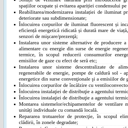
spațiilor ocupate și evitarea apariției condensului p
Reabilitarea/modernizarea instalației de iluminat pr
deteriorate sau subdimensionate;
Înlocuirea corpurilor de iluminat fluorescent și in
eficiență energetică ridicată și durată mare de viaț
senzori de mişcare/prezenţă;
Instalarea unor sisteme alternative de producere a 
alimentare cu energie din surse de energie regenera
termice, în scopul reducerii consumurilor energ
emisiilor de gaze cu efect de seră etc;
Instalarea unor sisteme descentralizate de alim
regenerabile de energie, pompe de caldură sol - ap
energetice din surse convenţionale şi a emisiilor de g
Înlocuirea corpurilor de încălzire cu ventiloconvecto
Înlocuirea instalaţiei de distribuţie a agentului termi
Înlocuirea instalaţiei de distribuţie a agentului ter
Montarea sistemelor/echipamentelor de ventilare m
unități individuale cu comandă locală.
Repararea trotuarelor de protecţie, în scopul elimin
clădirii, în zonele degradate;