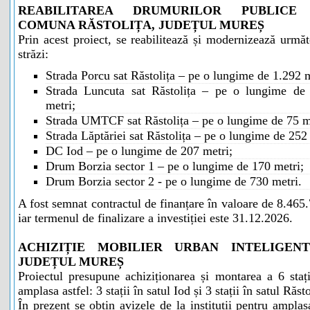
REABILITAREA DRUMURILOR PUBLICE
COMUNA RĂSTOLIȚA, JUDEȚUL MUREȘ
Prin acest proiect, se reabilitează și modernizează următ
străzi:
Strada Porcu sat Răstolița – pe o lungime de 1.292 m
Strada Luncuta sat Răstolița – pe o lungime de
metri;
Strada UMTCF sat Răstolița – pe o lungime de 75 m
Strada Lăptăriei sat Răstolița – pe o lungime de 252
DC Iod – pe o lungime de 207 metri;
Drum Borzia sector 1 – pe o lungime de 170 metri;
Drum Borzia sector 2 - pe o lungime de 730 metri.
A fost semnat contractul de finanțare în valoare de 8.465.
iar termenul de finalizare a investiției este 31.12.2026.
ACHIZIȚIE MOBILIER URBAN INTELIGEN
JUDEȚUL MUREȘ
Proiectul presupune achiziționarea și montarea a 6 staț
amplasa astfel: 3 stații în satul Iod și 3 stații în satul Răsto
În prezent se obțin avizele de la instituții pentru ampla