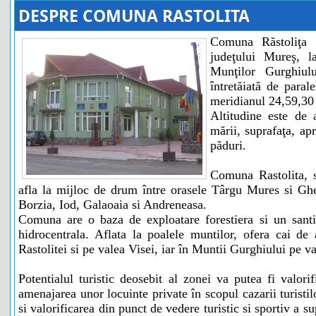
DESPRE COMUNA RASTOLITA
Comuna Răstoliţa 
judeţului Mureş, l
Munţilor Gurghiul
întretăiată de paral
meridianul 24,59,30 
Altitudine este de
mării, suprafaţa, a
păduri.
Comuna Rastolita, s
afla la mijloc de drum între orasele Târgu Mures si Ghe
Borzia, Iod, Galaoaia si Andreneasa.
Comuna are o baza de exploatare forestiera si un santi
hidrocentrala. Aflata la poalele muntilor, ofera cai d
Rastolitei si pe valea Visei, iar în Muntii Gurghiului pe va
Potentialul turistic deosebit al zonei va putea fi valori
amenajarea unor locuinte private în scopul cazarii turisti
si valorificarea din punct de vedere turistic si sportiv a s