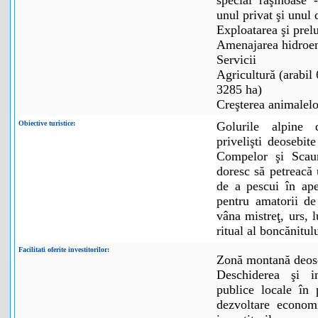
special răşinoase 
unul privat şi unul 
Exploatarea şi prel
Amenajarea hidroen
Servicii
Agricultură (arabil
3285 ha)
Creşterea animalelo
Obiective turistice:
Golurile alpine 
privelişti deosebi
Compelor şi Scau
doresc să petreacă 
de a pescui în ape
pentru amatorii de
vâna mistreţ, urs, 
ritual al boncănitul
Facilitati oferite investitorilor:
Zonă montană deos
Deschiderea şi im
publice locale în 
dezvoltare economi