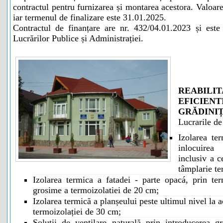
contractul pentru furnizarea și montarea acestora. Valoare
iar termenul de finalizare este 31.01.2025.
Contractul de finanțare are nr. 432/04.01.2023 și este 
Lucrărilor Publice și Administrației.
REABI
EFICIE
GRĂDINI
Lucrarile de
Izolarea ter
inlocuirea
inclusiv a c
tâmplarie te
Izolarea termica a fatadei - parte opacá, prin ter
grosime a termoizolatiei de 20 cm;
Izolarea termică a planșeului peste ultimul nivel la 
termoizolației de 30 cm;
Soluții de ventilare naturală prin introducerea gr